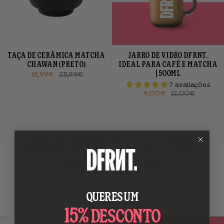
TAÇA DE CERÂMICA MATCHA
JARRO DE VIDRO DFRNT.
CHAWAN (PRETO)
IDEAL PARA CAFÉ E MATCHA
| 500ML
18,99€
25,99€
7 avaliações
9,00€
12,00€
DESCUBRE TODOS OS BENEFÍCIOS DAS
NOSSAS CÁPSULAS
Cápsulas DFRNT. sem alumínio biodegradáveis, café 100%
natural sem açúcar e com certificado SCA
QUERES UM
15%
DESCONTO