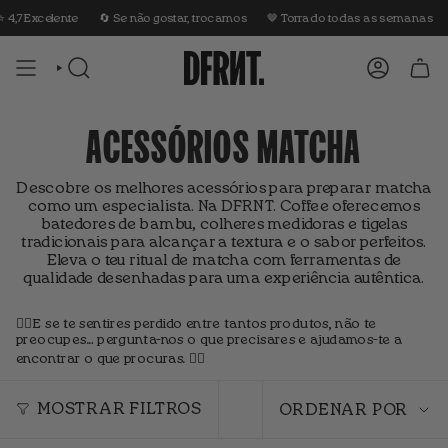
Ir
4,7 Excelente
🔄 Se não gostar, trocamos
🤎 Torrado todas as semanas

para
o
conteúdo
PESQUISA
CONTA
ACESSÓRIOS MATCHA
Descobre os melhores acessórios para preparar matcha
como um especialista. Na DFRNT. Coffee oferecemos
batedores de bambu, colheres medidoras e tigelas
tradicionais para alcançar a textura e o sabor perfeitos.
Eleva o teu ritual de matcha com ferramentas de
qualidade desenhadas para uma experiência autêntica.
👇🏼E se te sentires perdido entre tantos produtos, não te
preocupes… pergunta-nos o que precisares e ajudamos-te a
encontrar o que procuras. 👇🏼
Ordenar
por
MOSTRAR FILTROS
ORDENAR POR