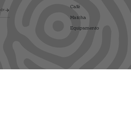
Café
O!
Matcha
Equipamento