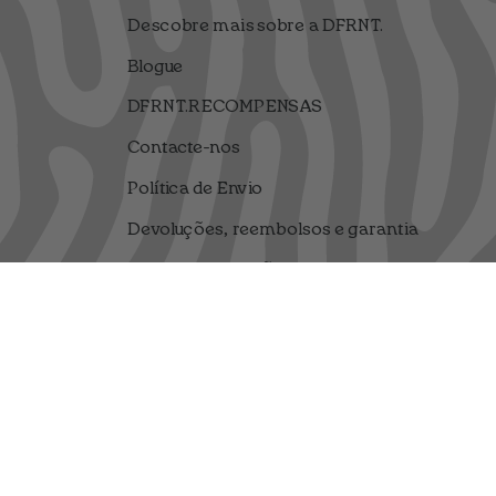
Descobre mais sobre a DFRNT.
Blogue
DFRNT.RECOMPENSAS
Contacte-nos
Política de Envio
Devoluções, reembolsos e garantia
Termos e condições
Política de Privacidade
Aviso Legal
Sorteio Termos e Condições