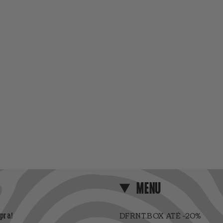
MENU
pra!
DFRNT.BOX ATÉ -20%