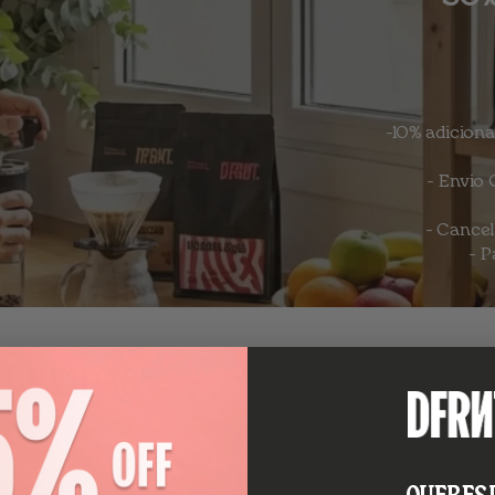
-10% adicion
- Envio
- Cancel
- P
 DÚVIDAS