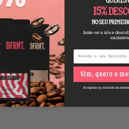
QUERES
15%
DESC
DE A QUALQUER MOMENTO?
NO SEU PRIMEIR
Junte-se a nós e desc
exclusiva
Email
Sim, quero o me
Ao registar-se, concorda em recebe
QUANDO CHEGAR A ENCOMENDA?