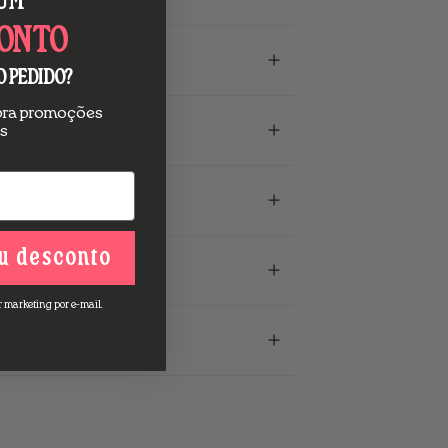
 UM
ONTO
O PEDIDO?
ubra promoções
s
u desconto
r marketing por e-mail.