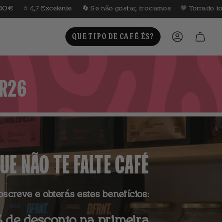
️ 4,7 Excelente
🔄 Se não gostar, trocamos
🤎 Torrado todas as
QUE TIPO DE CAFÉ ÉS?
CONTA
ER26
UE NÃO TE FALTE CAFÉ
bscreve e obterás estes benefícios:
 de desconto na primeira