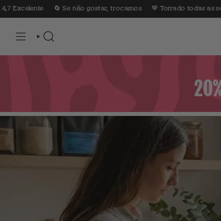
Ir
elente
🔄 Se não gostar, trocamos
🤎 Torrado todas as semanas
para
o
conteúdo
PESQUISA
20%