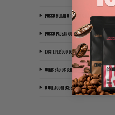
POSSO MUDAR O TIPO DE CAFÉ OU A QUANTIDA
POSSO PAUSAR OU CANCELAR A SUBSCRIÇÃO?
EXISTE PERÍODO DE FIDELIZAÇÃO?
QUAIS SÃO OS BENEFÍCIOS DA SUBSCRIÇÃO?
O QUE ACONTECE SE EU NÃO ESTIVER EM CASA 