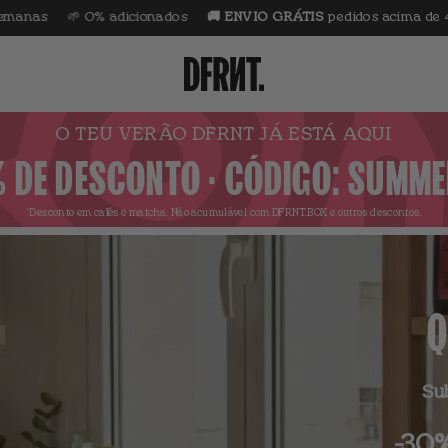
🌱 0% adicionados
🚚 ENVIO GRÁTIS
pedidos acima de 40€
⭐
O TEU VERÃO DFRNT JÁ ESTÁ AQUI
 DE DESCONTO · CÓDIGO: SUMM
*Desconto em cafés e matcha.
Não acumulável com DFRNT.BOX e outros descontos.
Q
Su
-30%