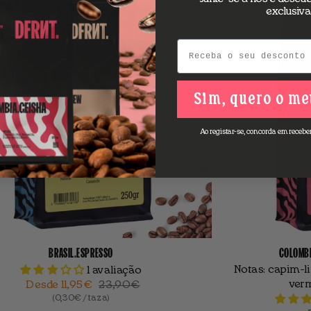
exclusiva
Email
Sim, quero o me
Ao registar-se, concorda em recebe
BRASIL.ESPRESSO
COLOMBIA
Notas:
capim-li
1 avaliação
ver
Desde
11,95€
23,90€
(0,30€ / taza)