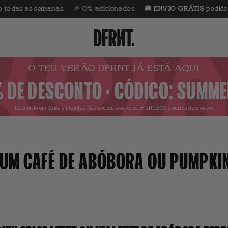
 as semanas
🌱 0% adicionados
🚚 ENVIO GRÁTIS
pedidos acim
O TEU VERÃO DFRNT JÁ ESTÁ AQUI
 DE DESCONTO · CÓDIGO: SUMM
*Desconto em cafés e matcha.
Não acumulável com DFRNT.BOX e outros descontos.
UM CAFÉ DE ABÓBORA OU PUMPKIN