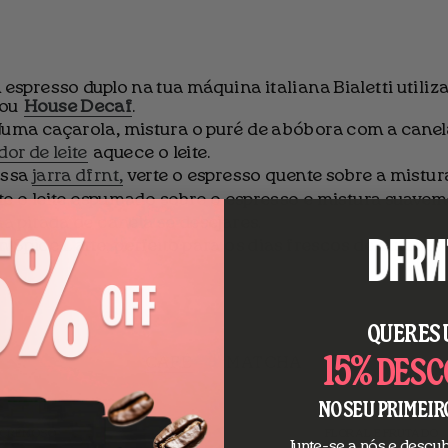
 espresso duplo na tua máquina italiana Bialetti utili
ou
House Decaf
.
 Numa caçarola, mistura o puré de abóbora com a cane
or de leite
aquece o leite.
ossa
jarra dfrnt,
verte o espresso quente sobre a mistur
rte o leite espumado sobre o espresso e mistura suavem
ma pitada de canela se desejares.
 Spice Latte, perfeito para os dias frescos de outono.
QUERES
15%
CAFÉ
MATCHA
DESC
NO SEU PRIMEIR
 CREMOSO
FLORAL E FRUTADO
Junte-se a nós e desc