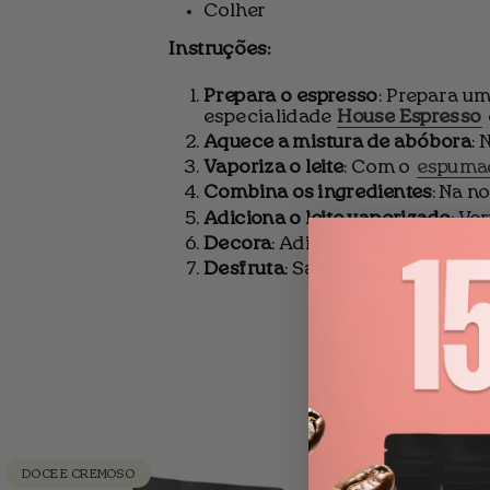
Colher
Instruções:
Prepara o espresso
: Prepara um
especialidade
House Espresso
Aquece a mistura de abóbora
:
Vaporiza o leite
: Com o
espumad
Combina os ingredientes
: Na n
Adiciona o leite vaporizado
: Ve
Decora
: Adiciona chantilly e u
Desfruta
: Saboreia este Pumpkin
DOCE E CREMOSO
DULCE Y