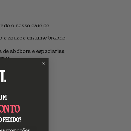
zando o nosso café de
la e aquece em lume brando.
a de abóbora e especiarias.
ente.
 UM
ONTO
O PEDIDO?
ubra promoções