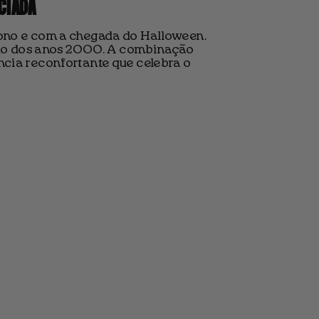
CIADA
ono e com a chegada do Halloween.
ício dos anos 2000. A combinação
cia reconfortante que celebra o