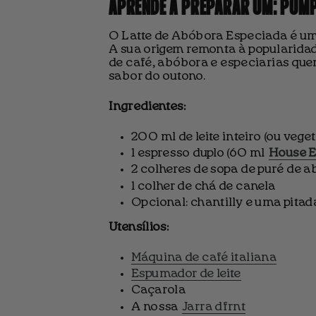
APRENDE A PREPARAR UM: PUMP
O Latte de Abóbora Especiada é um
A sua origem remonta à popularida
de café, abóbora e especiarias qu
sabor do outono.
Ingredientes:
200 ml de leite inteiro (ou veget
1 espresso duplo (60 ml
House E
2 colheres de sopa de puré de 
1 colher de chá de canela
Opcional: chantilly e uma pitad
Utensílios:
Máquina de café italiana
Espumador de leite
Caçarola
A nossa
Jarra dfrnt