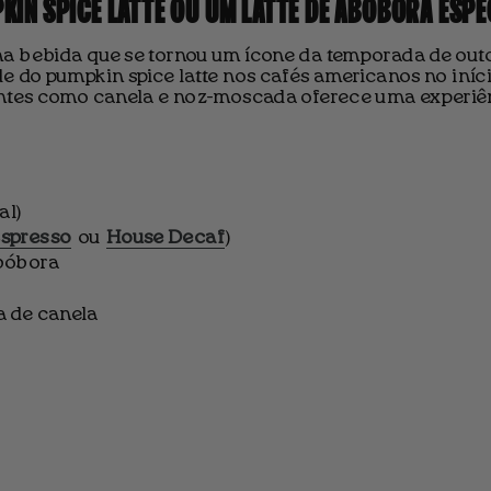
KIN SPICE LATTE OU UM LATTE DE ABÓBORA ESPE
a bebida que se tornou um ícone da temporada de out
de do pumpkin spice latte nos cafés americanos no in
entes como canela e noz-moscada oferece uma experiên
al)
spresso
ou
House Decaf
)
abóbora
a de canela