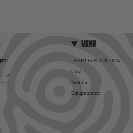
MENU
pra!
DFRNT.BOX ATÉ -20%
Café
O!
Matcha
Equipamento